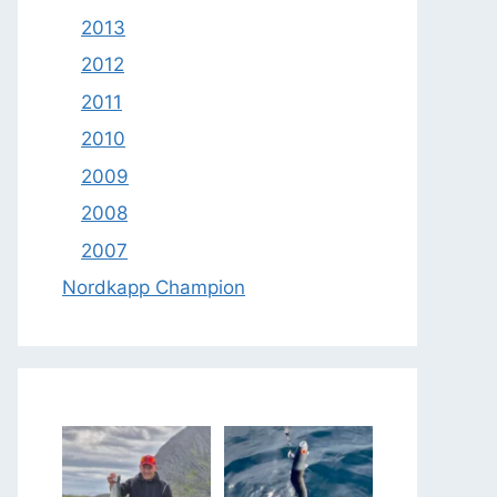
2013
2012
2011
2010
2009
2008
2007
Nordkapp Champion
28
0
24
0