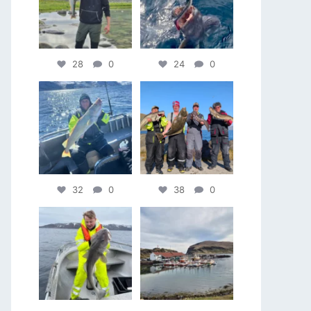
28
0
24
0
32
0
38
0
32
0
38
0
39
0
47
4